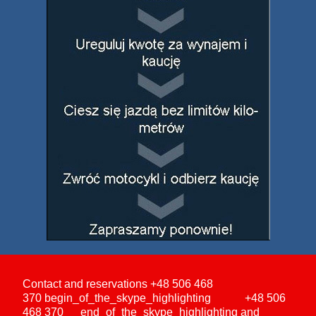
Contact and reservations
+48 506 468
370
begin_of_the_skype_highlighting
+48 506
468 370
end_of_the_skype_highlighting
and