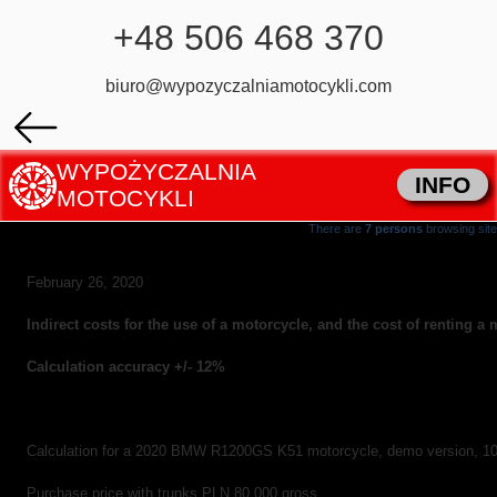
+48 506 468 370
biuro@wypozyczalniamotocykli.com
WYPOŻYCZALNIA
INFO
MOTOCYKLI
There are
7 persons
browsing site
February 26, 2020
Indirect costs for the use of a motorcycle, and the cost of renting a 
Calculation accuracy +/- 12%
Calculation for a 2020 BMW R1200GS K51 motorcycle, demo version, 10,
Purchase price with trunks PLN 80,000 gross