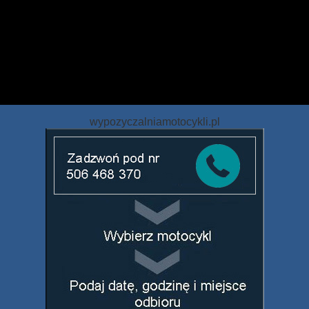
wypozyczalniamotocykli.pl