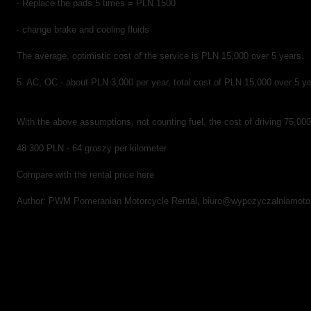
- Replace the pads 5 times = PLN 1500
- change brake and cooling fluids
The average, optimistic cost of the service is PLN 15,000 over 5 years.
5. AC, OC - about PLN 3,000 per year, total cost of PLN 15,000 over 5 y
With the above assumptions, not counting fuel, the cost of driving 75,000
48 300 PLN - 64 groszy per kilometer
Compare with the rental price here
Author: PWM Pomeranian Motorcycle Rental, biuro@wypozyczalniamoto