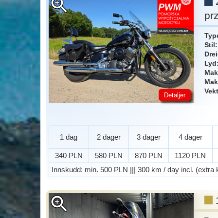
zoom_in
pr
Typ
Stil
Dre
Lyd
Mak
Mak
Vek
Detaljer
1 dag
2 dager
3 dager
4 dager
340 PLN
580 PLN
870 PLN
1120 PLN
Innskudd
: min. 500 PLN ||| 300 km / day incl. (extr
zoom_in