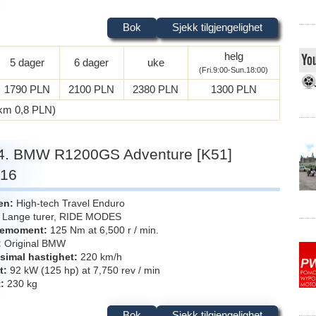
Bok
Sjekk tilgjengelighet
helg
5 dager
6 dager
uke
(Fri.9:00-Sun.18:00)
1790 PLN
2100 PLN
2380 PLN
1300 PLN
a km 0,8 PLN)
4. BMW R1200GS Adventure [K51]
016
en
High-tech Travel Enduro
Lange turer, RIDE MODES
iemoment
125 Nm at 6,500 r / min.
Original BMW
simal hastighet
220 km/h
t
92 kW (125 hp) at 7,750 rev / min
t
230 kg
Bok
Sjekk tilgjengelighet