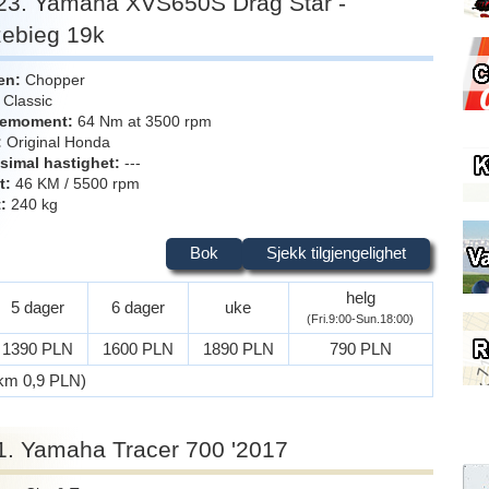
23. Yamaha XVS650S Drag Star -
zebieg 19k
en
Chopper
Classic
iemoment
64 Nm at 3500 rpm
Original Honda
simal hastighet
---
t
46 KM / 5500 rpm
t
240 kg
Bok
Sjekk tilgjengelighet
helg
5 dager
6 dager
uke
(Fri.9:00-Sun.18:00)
1390 PLN
1600 PLN
1890 PLN
790 PLN
a km 0,9 PLN)
1. Yamaha Tracer 700 '2017