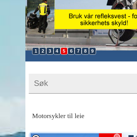
1
2
3
4
5
6
7
8
9
Motorsykler til leie