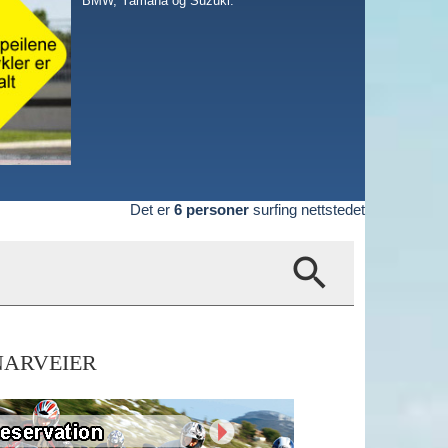
BMW
,
Yamaha
og
Suzuki
.
Det er
6 personer
surfing nettstedet
search
NARVEIER