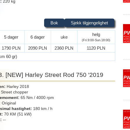
t
220 kg
Bok
Sjekk tilgjengelighet
helg
5 dager
6 dager
uke
(Fri.9:00-Sun.18:00)
1790 PLN
2090 PLN
2360 PLN
1120 PLN
 km 60 gr)
3. [NEW] Harley Street Rod 750 '2019
en
Harley 2018
Street chopper
iemoment
65 Nm / 4000 rpm
Original
simal hastighet
180 km / h
t
70 KM (51 kW)
t
--