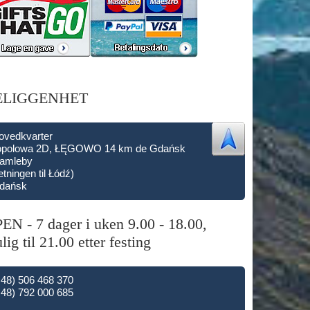
ELIGGENHET
ovedkvarter
opolowa 2D, ŁĘGOWO 14 km de Gdańsk
amleby
etningen til Łódź)
dańsk
EN - 7 dager i uken 9.00 - 18.00,
lig til 21.00 etter festing
+48) 506 468 370
+48) 792 000 685