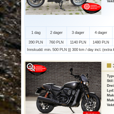
Vek
1 dag
2 dager
3 dager
4 dager
390 PLN
760 PLN
1140 PLN
1480 PLN
Innskudd
: min. 500 PLN ||| 300 km / day incl. (extra
zoom_in
Typ
Stil
Dre
Lyd
Mak
Mak
Vek