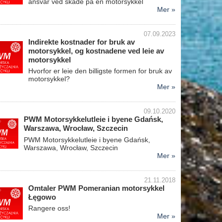
ansvar ved skade på en motorsykkel
Mer »
07.09.2023
Indirekte kostnader for bruk av
motorsykkel, og kostnadene ved leie av
motorsykkel
Hvorfor er leie den billigste formen for bruk av
motorsykkel?
Mer »
09.10.2020
PWM Motorsykkelutleie i byene Gdańsk,
Warszawa, Wrocław, Szczecin
PWM Motorsykkelutleie i byene Gdańsk,
Warszawa, Wrocław, Szczecin
Mer »
21.11.2018
Omtaler PWM Pomeranian motorsykkel
Łęgowo
Rangere oss!
Mer »