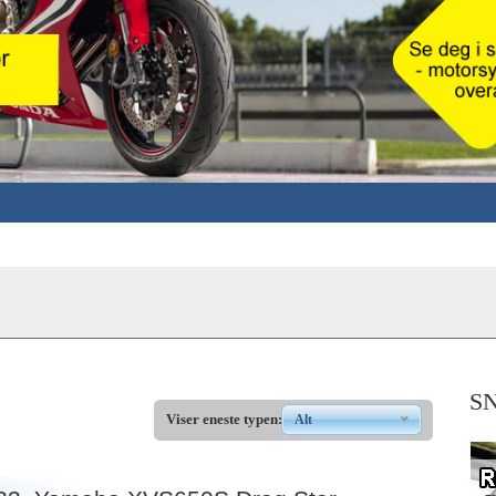
S
Viser eneste typen:
Alt