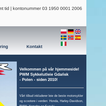
mt tid | kontonummer 03 1950 0001 2006
kring
Kontakt
Klær og hjelmer gratis for 2 personer!
Velkommen
på vår hjemmeside
!
PWM
Sykkelutleie
Gdańsk
-
Polen
-
siden 2010
!
Vårt tilbud
inkluderer
leie
de beste
motorsykler
og
scootere
i verden
:
Honda
,
Harley
-
Davidson,