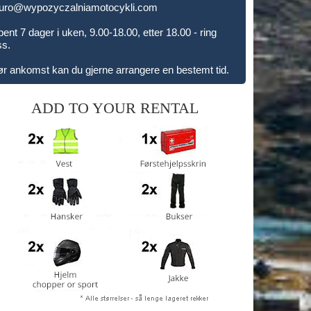
iuro@wypozyczalniamotocykli.com
ent 7 dager i uken, 9.00-18.00, etter 18.00 - ring
ss.
ør ankomst kan du gjerne arrangere en bestemt tid.
ADD TO YOUR RENTAL