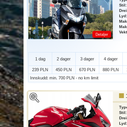
Stil
Dre
Lyd
Mak
Mak
Vek
Detaljer
1 dag
2 dager
3 dager
4 dager
239 PLN
450 PLN
670 PLN
880 PLN
Innskudd
: min. 700 PLN - no km limit
zoom_in
Typ
Stil
Dre
Lyd