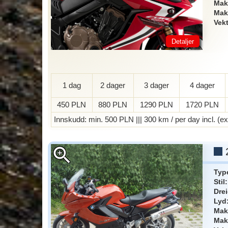
Mak
Mak
Vek
Detaljer
1 dag
2 dager
3 dager
4 dager
450 PLN
880 PLN
1290 PLN
1720 PLN
Innskudd
: min. 500 PLN ||| 300 km / per day incl. (
zoom_in
Typ
Stil
Dre
Lyd
Mak
Mak