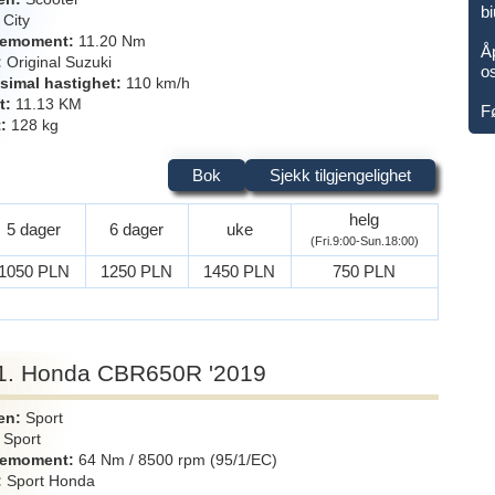
b
City
iemoment
11.20 Nm
Åp
Original Suzuki
o
simal hastighet
110 km/h
t
11.13 KM
F
t
128 kg
Bok
Sjekk tilgjengelighet
helg
5 dager
6 dager
uke
(Fri.9:00-Sun.18:00)
1050 PLN
1250 PLN
1450 PLN
750 PLN
1. Honda CBR650R '2019
en
Sport
Sport
iemoment
64 Nm / 8500 rpm (95/1/EC)
Sport Honda