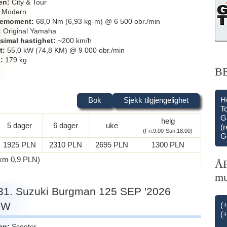
en
City & Tour
Modern
iemoment
68,0 Nm (6,93 kg-m) @ 6 500 obr./min
Original Yamaha
simal hastighet
~200 km/h
t
55,0 kW (74,8 KM) @ 9 000 obr./min
t
179 kg
B
H
Bok
Sjekk tilgjengelighet
T
G
helg
5 dager
6 dager
uke
(r
(Fri.9:00-Sun.18:00)
G
1925 PLN
2310 PLN
2695 PLN
1300 PLN
a km 0,9 PLN)
ÅP
mu
31. Suzuki Burgman 125 SEP '2026
EW
(
(
en
Scooter