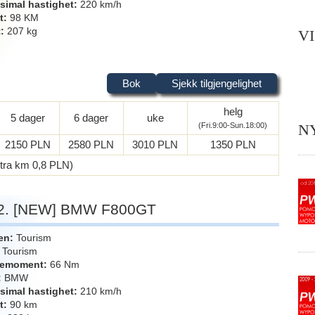
simal hastighet
220 km/h
t
98 KM
t
207 kg
V
Bok
Sjekk tilgjengelighet
helg
5 dager
6 dager
uke
N
(Fri.9:00-Sun.18:00)
2150 PLN
2580 PLN
3010 PLN
1350 PLN
extra km 0,8 PLN)
2. [NEW] BMW F800GT
en
Tourism
Tourism
iemoment
66 Nm
BMW
simal hastighet
210 km/h
t
90 km