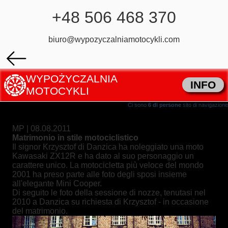
+48 506 468 370
biuro@wypozyczalniamotocykli.com
WYPOŻYCZALNIA
INFO
MOTOCYKLI
Ci sono
6 di persone
sito di navigazione
MP | 08.08.2011
Matrimonio in stile motociclistico
Il signor Krzysztof di Danzica ha noleggiato una moto
Kawasaki ZX12R e ha dato al suo personaggio un
carattere unico. La motocicletta più veloce del mondo
2001 ha preso parte alle foto degli sposi insieme
all'elegante Mini Cooper.
Di seguito le foto della sessione di nozze, tenutasi nel
2010 a Danzica su richiesta di Krzysztof - in occasione
del matrimonio.