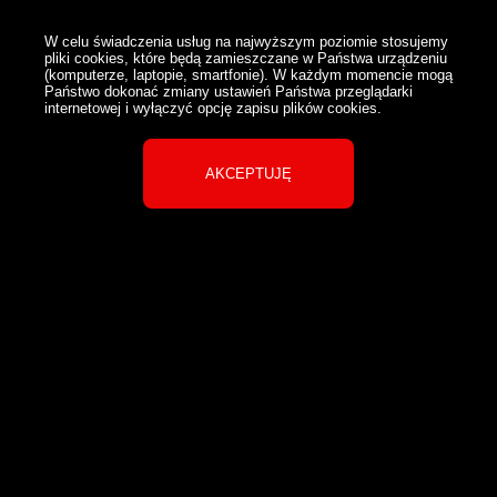
W celu świadczenia usług na najwyższym poziomie stosujemy
pliki cookies, które będą zamieszczane w Państwa urządzeniu
(komputerze, laptopie, smartfonie). W każdym momencie mogą
Państwo dokonać zmiany ustawień Państwa przeglądarki
internetowej i wyłączyć opcję zapisu plików cookies.
AKCEPTUJĘ