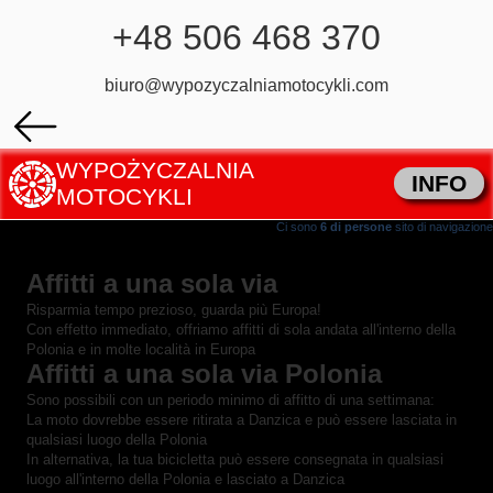
+48 506 468 370
biuro@wypozyczalniamotocykli.com
WYPOŻYCZALNIA
INFO
MOTOCYKLI
Ci sono
6 di persone
sito di navigazione
Affitti a una sola via
Risparmia tempo prezioso, guarda più Europa!
Con effetto immediato, offriamo affitti di sola andata all'interno della
Polonia e in molte località in Europa
Affitti a una sola via Polonia
Sono possibili con un periodo minimo di affitto di una settimana:
La moto dovrebbe essere ritirata a Danzica e può essere lasciata in
qualsiasi luogo della Polonia
In alternativa, la tua bicicletta può essere consegnata in qualsiasi
luogo all'interno della Polonia e lasciato a Danzica