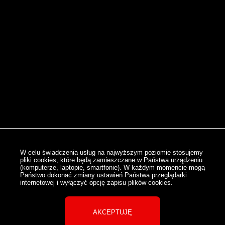
W celu świadczenia usług na najwyższym poziomie stosujemy
pliki cookies, które będą zamieszczane w Państwa urządzeniu
(komputerze, laptopie, smartfonie). W każdym momencie mogą
Państwo dokonać zmiany ustawień Państwa przeglądarki
internetowej i wyłączyć opcję zapisu plików cookies.
AKCEPTUJĘ