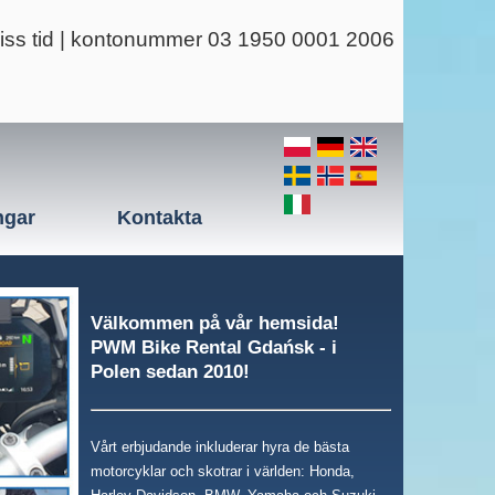
viss tid | kontonummer 03 1950 0001 2006
ngar
Kontakta
Välkommen på vår hemsida!
PWM Bike Rental Gdańsk -
i
Polen
sedan 2010
!
Vårt erbjudande inkluderar hyra de bästa
motorcyklar och skotrar i världen: Honda,