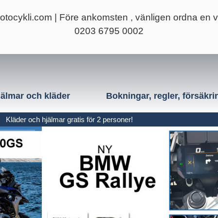
tocykli.com
| Före ankomsten , vänligen ordna en 
0203 6795 0002
jälmar och kläder
Bokningar, regler, försäkri
 hjälmar gratis för 2 personer!