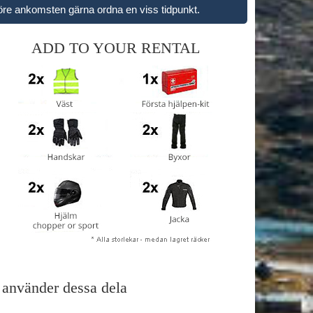
öre ankomsten gärna ordna en viss tidpunkt.
ADD TO YOUR RENTAL
 använder dessa dela