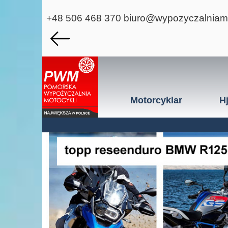
+48 506 468 370
biuro@wypozyczalniamo
Motorcyklar
H
Kläder och