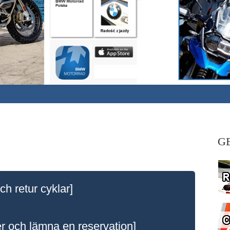
G
 retur cyklar]
 och lämna en reservation]