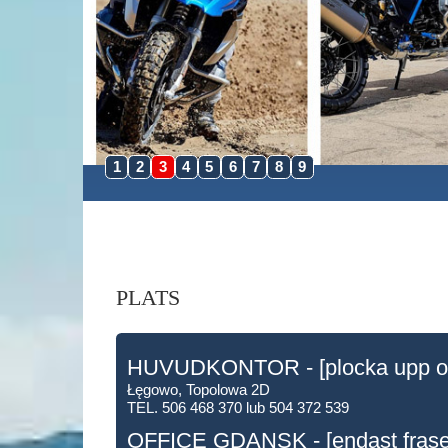
1
2
3
4
5
6
7
8
9
PLATS
HUVUDKONTOR - [plocka upp och
Łęgowo, Topolowa 2D
TEL. 506 468 370 lub 504 372 539
OFFICE GDANSK - [endast fraser