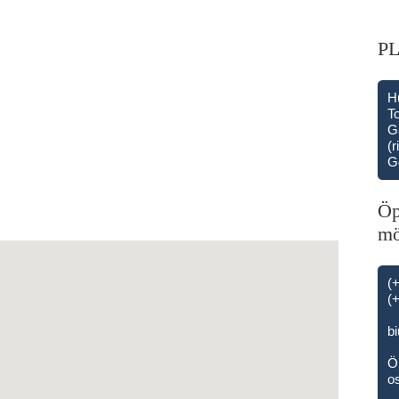
P
H
T
G
(r
G
Öp
mö
(
(
b
Öp
o