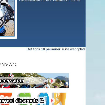
Harley-Davidson, BMW, Yamaha och Suzuki.
Det finns
10 personer
surfa webbplats
ENVÄG