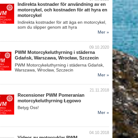
Indirekta kostnader för användning av en
motorcykel, och kostnaden för att hyra en
motorcykel
Indirekta kostnader för att äga en motorcykel,
som du slipper genom att hyra
Mer »
09.10.2020
PWM Motorcykeluthyrning i städerna
Gdańsk, Warszawa, Wrocław, Szczecin
PWM Motorcykeluthyrning i städerna Gdańsk,
Warszawa, Wrocław, Szczecin
Mer »
21.11.2018
Recensioner PWM Pomeranian
motorcykeluthyrning Łęgowo
Betyg Oss!
Mer »
04.10.2018
Videor av motorcyklar PWM