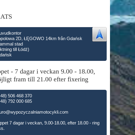
LATS
uvudkontor
opolowa 2D, ŁĘGOWO 14km från Gdańsk
ammal stad
iktning till Łódź)
dańsk
pet - 7 dagar i veckan 9.00 - 18.00,
jligt fram till 21.00 efter fixering
+48) 506 468 370
+48) 792 000 685
iuro@wypozyczalniamotocykli.com
pet 7 dagar i veckan, 9.00-18.00, efter 18.00 - ring
ss.