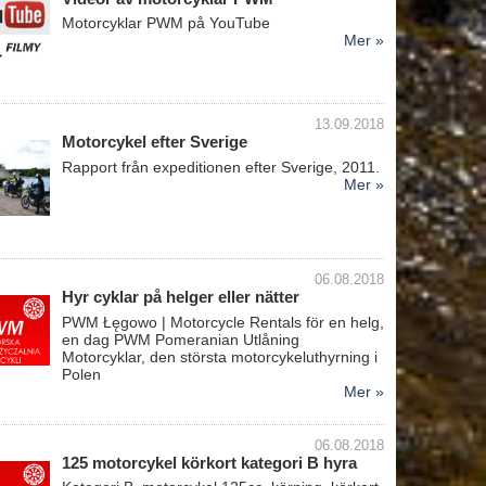
Motorcyklar PWM på YouTube
Mer »
13.09.2018
Motorcykel efter Sverige
Rapport från expeditionen efter Sverige, 2011.
Mer »
06.08.2018
Hyr cyklar på helger eller nätter
PWM Łęgowo | Motorcycle Rentals för en helg,
en dag PWM Pomeranian Utlåning
Motorcyklar, den största motorcykeluthyrning i
Polen
Mer »
06.08.2018
125 motorcykel körkort kategori B hyra