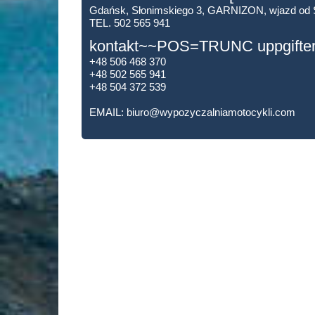
Gdańsk, Słonimskiego 3, GARNIZON, wjazd od
TEL. 502 565 941
kontakt~~POS=TRUNC uppgif
+48 506 468 370
+48 502 565 941
+48 504 372 539
EMAIL:
biuro@wypozyczalniamotocykli.com