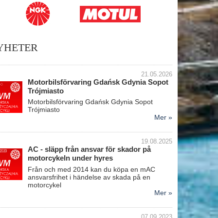
YHETER
21.05.2026
Motorbilsförvaring Gdańsk Gdynia Sopot
Trójmiasto
Motorbilsförvaring Gdańsk Gdynia Sopot
Trójmiasto
Mer »
19.08.2025
AC - släpp från ansvar för skador på
motorcykeln under hyres
Från och med 2014 kan du köpa en mAC
ansvarsfrihet i händelse av skada på en
motorcykel
Mer »
07.09.2023